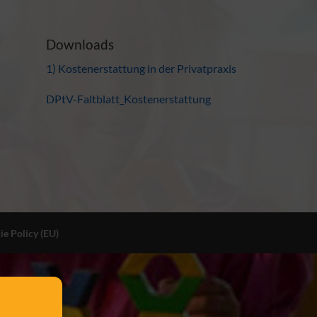
Downloads
1) Kostenerstattung in der Privatpraxis
DPtV-Faltblatt_Kostenerstattung
ie Policy (EU)