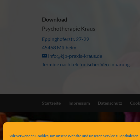
Download
Psychotherapie Kraus
Eppinghoferstr. 27-29
45468 Mülheim
info@kjp-praxis-kraus.de
Termine nach telefonischer Vereinbarung.
Startseite
Impressum
Datenschutz
Cook
Wir verwenden Cookies, um unsere Website und unseren Service zu optimieren.